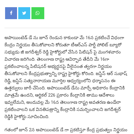
Whatsapp
అపాయింటెడ్ డే ను జూన్ రెండున కాకుండా మే 16న ప్రకటించే విధంగా
కేంద్రం నిర్ణయం తీసుకోవాలని కోరుతూ టీఆర్ఎస్ పార్టీ పోలిట్ బ్యూరో
సభ్యుడు జీ జగదీశ్వర్ రెడ్డి హైకోర్టులో వేసిన పిటిషన్ పై మంగళవారం
విచారణ జరిగింది. తెలంగాణ రాష్ట్ర ఆవిర్భావ తేదీని మే 16గా
ప్రకటించాలన్న పిటిషనర్ అభ్యర్ధనపై వీలైనంత త్వరగా నిర్ణయం
తీసుకోవాలని కేంద్రప్రభుత్వాన్ని రాష్ట్ర హైకోర్టు కోరింది. జస్టిస్ ఆర్ సుభాష్
రెడ్డి, జస్టిస్ సత్యనారాయణ మూర్తిల ఆధ్వర్యంలోని ధర్మాసనం ఈ
ఉత్తర్వులు జారీ చేసింది. అపాయింటెడ్ డేను మార్చే అధికారం కేంద్రానికి
మాత్రమే ఉందని, ఆర్టికల్ 226 ప్రకారం కేంద్రానికి తాము ఆదేశాలు
ఇవ్వలేమని, అందువల్ల మే 16న తెలంగాణ రాష్ట్ర అవతరణ ఉండేలా
ప్రకటించాలని ఒక వినతిపత్రాన్ని కేంద్రానికి సమర్పించాలని జగదీశ్వర్
రెడ్డికి హైకోర్టు సూచించింది.
గతంలో జూన్ 2న అపాయింటెడ్ డే గా ప్రకటిస్తూ కేంద్ర ప్రభుత్వం నిర్ణయం