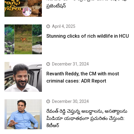
ప్రజెంటేషన్
April 4, 2025
Stunning clicks of rich wildlife in HCU
December 31, 2024
Revanth Reddy, the CM with most
criminal cases: ADR Report
December 30, 2024
రేవంత్ రెడ్డి చెప్తున్న అబద్ధాలను, అసత్యాలను
మీడియా యథాతథంగా ప్రచురితం చేస్తుంది:
కేటీఆర్