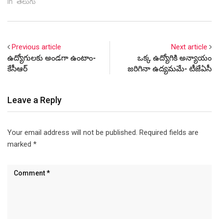
రోజే ఉదయం 8.15 గంటలకు రాజ్
In "తెలుగు"
భవన్ దర్బార్ హాలులో కేసీఆర్
చేత గవర్నర్ ప్రమాణస్వీకారం
చేయించనున్నారు. ఇందుకు
సంబంధించి గవర్నర్ పంపిన
Previous article
Next article
అధికారిక లేఖ గురువారం కేసీఆర్
ఉద్యోగులకు అండగా ఉంటాం-
ఒక్క ఉద్యోగికి అన్యాయం
కు అందింది. ముఖ్యమంత్రిగా
కేసీఆర్
జరిగినా ఉద్యమమే- టీజేఏసీ
ప్రమాణస్వీకారం చేసిన తర్వాత
కేసీఆర్ తెలంగాణ…
Leave a Reply
Your email address will not be published.
Required fields are
marked
*