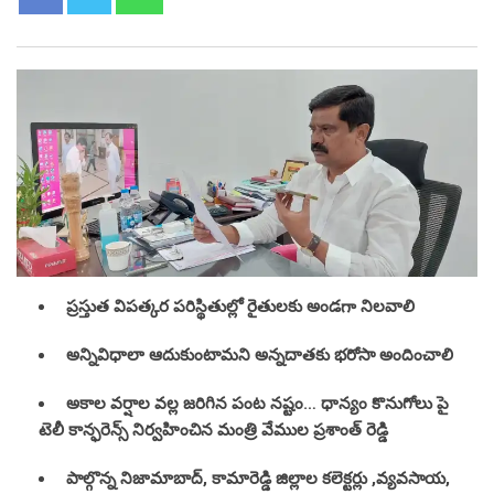
ప్రస్తుత విపత్కర పరిస్థితుల్లో రైతులకు అండగా నిలవాలి
అన్నివిధాలా ఆదుకుంటామని అన్నదాతకు భరోసా అందించాలి
అకాల వర్షాల వల్ల జరిగిన పంట నష్టం… ధాన్యం కొనుగోలు పై
టెలీ కాన్ఫరెన్స్ నిర్వహించిన మంత్రి వేముల ప్రశాంత్ రెడ్డి
పాల్గొన్న నిజామాబాద్, కామారెడ్డి జిల్లాల కలెక్టర్లు ,వ్యవసాయ,