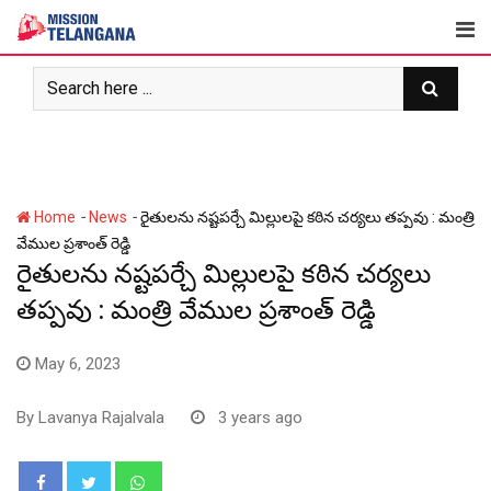
Skip
to
content
-
-
Home
News
రైతులను నష్టపర్చే మిల్లులపై కఠిన చర్యలు తప్పవు : మంత్రి
వేముల ప్రశాంత్ రెడ్డి
రైతులను నష్టపర్చే మిల్లులపై కఠిన చర్యలు
తప్పవు : మంత్రి వేముల ప్రశాంత్ రెడ్డి
May 6, 2023
By
Lavanya Rajalvala
3 years ago
Whatsapp