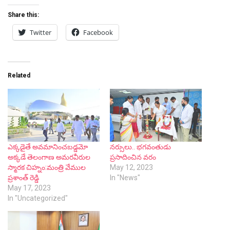
Share this:
Twitter
Facebook
Related
ఎక్కడైతే అవమానించబడ్డమో
నర్సులు.. భగవంతుడు
అక్కడే తెలంగాణ అమరవీరుల
ప్రసాదించిన వరం
స్మారక చిహ్నం:మంత్రి వేముల
May 12, 2023
ప్రశాంత్ రెడ్డి
In "News"
May 17, 2023
In "Uncategorized"