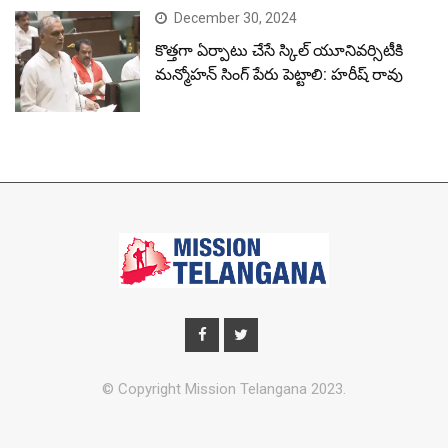
December 30, 2024
కొత్తగా ఏర్పాటు చేసే స్కిల్ యూనివర్సిటీకి
మన్మోహన్ సింగ్ పేరు పెట్టాలి: హరీష్ రావు
© Copyright Mission Telangana 2023.