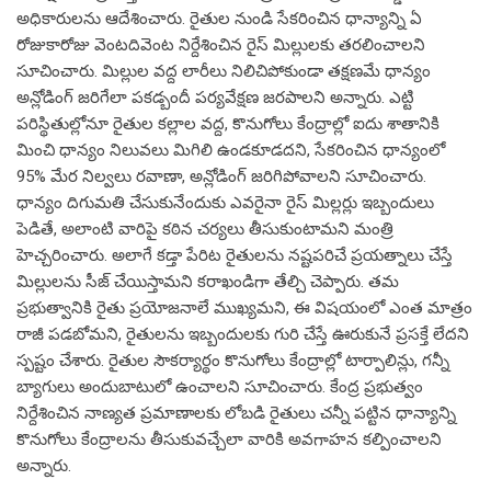
అధికారులను ఆదేశించారు. రైతుల నుండి సేకరించిన ధాన్యాన్ని ఏ
రోజుకారోజు వెంటదివెంట నిర్దేశించిన రైస్ మిల్లులకు తరలించాలని
సూచించారు. మిల్లుల వద్ద లారీలు నిలిచిపోకుండా తక్షణమే ధాన్యం
అన్లోడింగ్ జరిగేలా పకడ్బందీ పర్యవేక్షణ జరపాలని అన్నారు. ఎట్టి
పరిస్థితుల్లోనూ రైతుల కల్లాల వద్ద, కొనుగోలు కేంద్రాల్లో ఐదు శాతానికి
మించి ధాన్యం నిలువలు మిగిలి ఉండకూడదని, సేకరించిన ధాన్యంలో
95% మేర నిల్వలు రవాణా, అన్లోడింగ్ జరిగిపోవాలని సూచించారు.
ధాన్యం దిగుమతి చేసుకునేందుకు ఎవరైనా రైస్ మిల్లర్లు ఇబ్బందులు
పెడితే, అలాంటి వారిపై కఠిన చర్యలు తీసుకుంటామని మంత్రి
హెచ్చరించారు. అలాగే కడ్తా పేరిట రైతులను నష్టపరిచే ప్రయత్నాలు చేస్తే
మిల్లులను సీజ్ చేయిస్తామని కరాఖండిగా తేల్చి చెప్పారు. తమ
ప్రభుత్వానికి రైతు ప్రయోజనాలే ముఖ్యమని, ఈ విషయంలో ఎంత మాత్రం
రాజీ పడబోమని, రైతులను ఇబ్బందులకు గురి చేస్తే ఊరుకునే ప్రసక్తే లేదని
స్పష్టం చేశారు. రైతుల సౌకర్యార్థం కొనుగోలు కేంద్రాల్లో టార్పాలిన్లు, గన్నీ
బ్యాగులు అందుబాటులో ఉంచాలని సూచించారు. కేంద్ర ప్రభుత్వం
నిర్దేశించిన నాణ్యత ప్రమాణాలకు లోబడి రైతులు చన్నీ పట్టిన ధాన్యాన్ని
కొనుగోలు కేంద్రాలను తీసుకువచ్చేలా వారికి అవగాహన కల్పించాలని
అన్నారు.