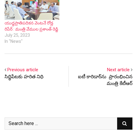
యుద్ధప్రాతిపదికన వెంటనే రోడ్ల
రిపేర్ : మంత్రి వేముల ప్రశాంత్ రెడ్డి
July 25, 2023
In "News"
Previous article
Next article
సిద్ధిపేటకు హరిత నిధి
ఐటీ కారిడార్‌ను ప్రారంభించిన
మంత్రి కేటీఆర్‌