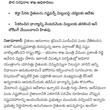
పౌర సరఫరాల శాఖ అధికారులు
కడ్తా పేరిట రైతులను నష్టపర్చే మిల్లులపై చర్యలకు ఆదేశం
సేకరించిన ధాన్యాన్ని వెంటదివెంట మిల్లులకు తరలించి అన్
లోడింగ్ చేయించాలని హితవు
నిజామాబాద్:
రైతులు ఆరుగాలం శ్రమించి పండించిన పంట చేతికందిన
దశలో దురదృష్టవశాత్తు కురుస్తున్న అకాల వర్షాలతో తీవ్ర నష్టం
వాటిల్లుతోందని రాష్ట్ర రోడ్లు – భవనాల శాఖ మంత్రి వేముల ప్రశాంత్ రెడ్డి
ఆవేదన వ్యక్తం చేశారు. ఇలాంటి విపత్కర పరిస్థితుల్లో అధికార
యంత్రాంగం యావత్తు రైతులకు వెన్నుదన్నుగా నిలుస్తూ, వారిని అన్ని
విధాలుగా ఆదుకుంటామనే భరోసాను కల్పించాలని సూచించారు. ఈ
విషయంలో ఇప్పటికే రైతు పక్షపాతి అయిన ముఖ్యమంత్రి కేసీఆర్
అన్నదాతను ఆదుకునేందుకు తడిసిన ధాన్యాన్ని సైతం కొనుగోలు
చేయాలని స్పష్టమైన ఆదేశాలు ఇచ్చారని మంత్రి గుర్తు చేశారు. అదేవిధంగా
పంట నష్టపోయిన రైతాంగానికి ఎకరానికి పదివేల రూపాయల చొప్పున
నష్టపరిహారాన్ని అందించేందుకు ప్రభుత్వం ముందుకు వచ్చిందని అన్నారు.
ప్రభుత్వ నిర్ణయాలకు అనుగుణంగా రైతులకు ఆపన్నహస్తం అందేలా