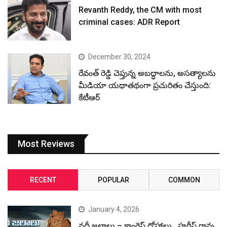
Revanth Reddy, the CM with most
criminal cases: ADR Report
December 30, 2024
రేవంత్ రెడ్డి చెప్తున్న అబద్ధాలను, అసత్యాలను
మీడియా యథాతథంగా ప్రచురితం చేస్తుంది:
కేటీఆర్
Most Reviews
RECENT
POPULAR
COMMON
January 4, 2026
నదీ జలాలు – కాంగ్రెస్ ద్రోహాలు.. హరీష్ రావు