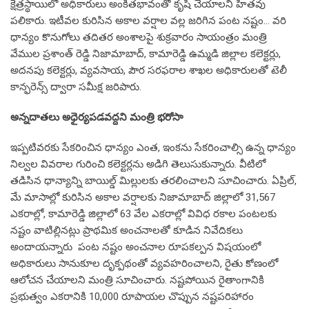
క్షేత్రస్థాయిలో అధికారులు అంకితభావంతో కృషి చేయాలని హితవు
పలికారు. ఇటీవల కురిసిన అకాల వర్షాల వల్ల జరిగిన పంట నష్టం… వరి
ధాన్యం కొనుగోలు తదితర అంశాలపై శుక్రవారం సాయంత్రం మంత్రి
వేముల ప్రశాంత్ రెడ్డి నిజామాబాద్, కామారెడ్డి ఉమ్మడి జిల్లాల కలెక్టర్లు,
అదనపు కలెక్టర్లు, వ్యవసాయ, పౌర సరఫరాల శాఖల అధికారులతో టెలీ
కాన్ఫరెన్స్ ద్వారా సమీక్ష జరిపారు.
అన్నదాతలు అధైర్యపడవద్దని మంత్రి భరోసా
ఇప్పటివరకు సేకరించిన ధాన్యం ఎంత, ఇంకను సేకరించాల్సి ఉన్న ధాన్యం
నిల్వల వివరాల గురించి కలెక్టర్లను అడిగి తెలుసుకున్నారు. వీటిలో
తడిసిన ధాన్యాన్ని బాయిల్డ్ మిల్లులకు తరలించాలని సూచించారు. ఏప్రిల్,
మే మాసాల్లో కురిసిన అకాల వర్షాలకు నిజామాబాద్ జిల్లాలో 31,567
ఎకరాల్లో, కామారెడ్డి జిల్లాలో 63 వేల ఎకరాల్లో వివిధ రకాల పంటలకు
నష్టం వాటిల్లినట్లు ప్రాథమిక అంచనాలతో కూడిన నివేదికలు
అందాయన్నారు పంట నష్టం అంచనాల రూపకల్పన విషయంలో
అధికారులు సానుకూల దృక్పథంతో వ్యవహరించాలని, రైతు కోణంలో
ఆలోచన చేయాలని మంత్రి సూచించారు. నష్టపోయిన రైతాంగానికి
ప్రభుత్వం ఎకరానికి 10,000 రూపాయల చొప్పున నష్టపరిహారం