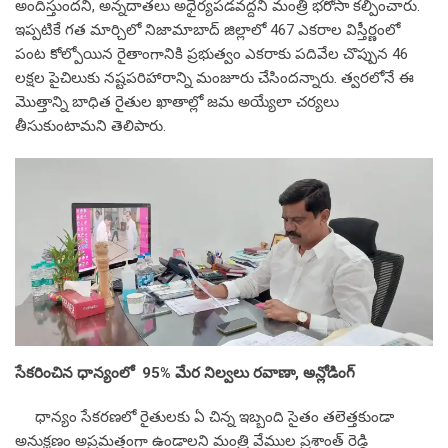
అందిస్తుందని, అన్నదాతలు అధైర్యపడవద్దని మంత్రి భరోసా కల్పించారు.
ఇప్పటికే గత మార్చిలో నిజామాబాద్ జిల్లాలో 467 ఎకరాల విస్తీర్ణంలో
పంట కోల్పోయిన రైతాంగానికి ప్రభుత్వం ఎకరాకు పదివేల చొప్పున 46
లక్షల పైచిలుకు నష్టపరిహారాన్ని మంజూరు చేసిందన్నారు. త్వరలోనే ఈ
మొత్తాన్ని బాధిత రైతుల ఖాతాల్లో జమ అయ్యేలా చర్యలు
తీసుకుంటామని తెలిపారు.
సేకరించిన ధాన్యంలో 95% మేర నిల్వలు రవాణా, అన్లోడింగ్
ధాన్యం సేకరణలో రైతులకు ఏ చిన్న ఇబ్బంది సైతం తలెత్తకుండా
అనుక్షణం అప్రమత్తంగా ఉండాలని మంత్రి వేముల ప్రశాంత్ రెడ్డి