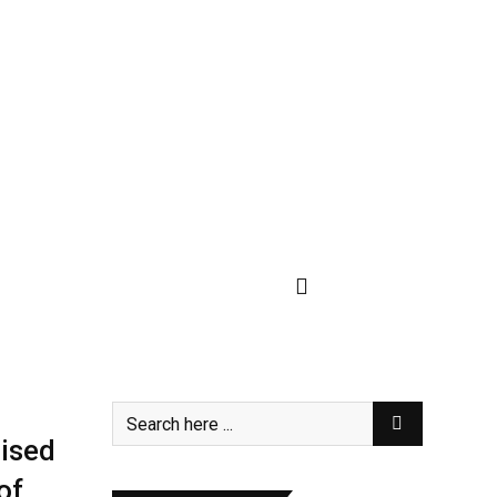
ised
of