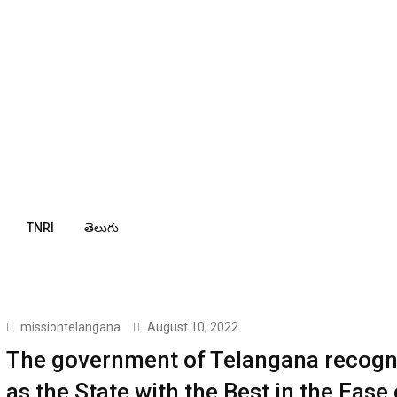
TNRI
తెలుగు
missiontelangana
August 10, 2022
The government of Telangana recogn
as the State with the Best in the Ease 