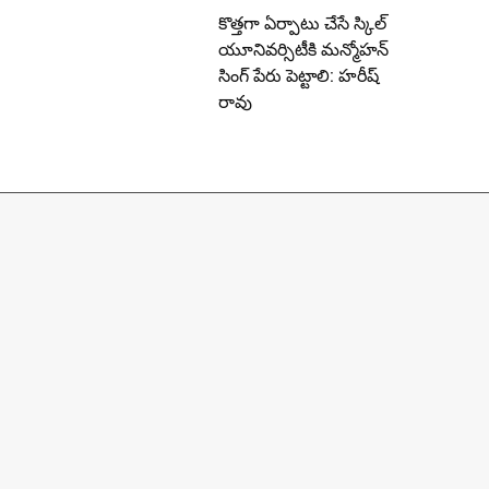
కొత్తగా ఏర్పాటు చేసే స్కిల్
యూనివర్సిటీకి మన్మోహన్
సింగ్ పేరు పెట్టాలి: హరీష్
రావు