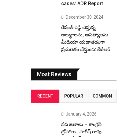
cases: ADR Report
December 30, 2024
రేవంత్ రెడ్డి చెప్తున్న
అబద్ధాలను, అసత్యాలను
మీడియా యథాతథంగా
ప్రచురితం చేస్తుంది: కేటీఆర్
Most Reviews
RECENT
POPULAR
COMMON
January 4, 2026
నదీ జలాలు – కాంగ్రెస్
ద్రోహాలు.. హరీష్ రావు