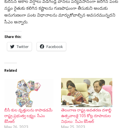
కురిసిన అకాల వర్షాలు వడగండ్ల వానలు పర్యవసానంగా జరిగిన పంట
నష్టం రైతుకు కలిగిన కష్టాలను గుణపాఘంగా తీసుకుని అందుకు
అనుగుణంగా పంట విధానాలను మార్చుకోవాల్సిన అవసరమున్నదని
సీఎం అన్నారు.
Share this:
Twitter
Facebook
Related
బీసీ కుల వృత్తులను కాపాడడమే
తెలంగాణ రాష్ట్ర అవతరణ దశాబ్ది
రాష్ట్ర ప్రభుత్వ లక్ష్యం: సీఎం
ఉత్సవాలకై 105 కోట్ల రూపాయల
కేసీఆర్
నిధులు : సీఎం కేసీఆర్
May 26, 2023
May 25, 2023