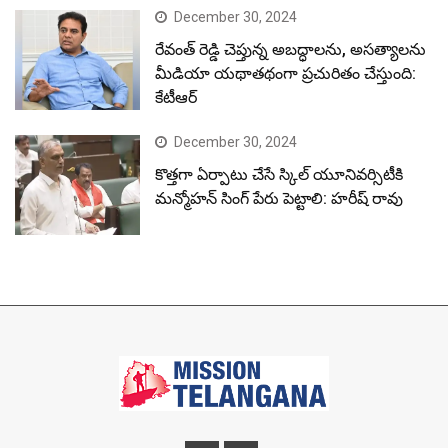
December 30, 2024
రేవంత్ రెడ్డి చెప్తున్న అబద్ధాలను, అసత్యాలను
మీడియా యథాతథంగా ప్రచురితం చేస్తుంది:
కేటీఆర్
December 30, 2024
కొత్తగా ఏర్పాటు చేసే స్కిల్ యూనివర్సిటీకి
మన్మోహన్ సింగ్ పేరు పెట్టాలి: హరీష్ రావు