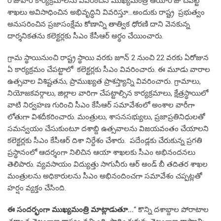
రోజువారీ కార్యక్రమాలను వివరించిన ముఖ్యమంత్రి ఆయారోజు చేపట్టే
శాఖలు అవిసాధించిన అభివృద్ధిని వివరిస్తూ…అందుకు రాష్ట్ర ప్రభుత్వం
అనుసరించిన ప్రజాసంక్షేమ కోణాన్ని తాత్విక ధోరణి దాని వెనకున్న
దార్శనికతను కలెక్టర్లకు సీఎం కేసీఆర్ అర్థం చేయించారు.
గ్రామ స్థాయినుంచి రాష్ట్ర స్థాయి వరకు జూన్ 2 నుంచి 22 వరకు ఏరోజున
ఏ కార్యక్రమం చేపట్టాలో కలెక్టర్లకు సీఎం వివరించారు. ఈ మూడు వారాల
ఉత్సవాల విశిష్టతను, ప్రాముఖ్యత ప్రాశస్త్యాన్ని వివరించారు. గ్రామాలు,
నియోజకవర్గాలు, జిల్లాల వారిగా చేపట్టాల్సిన కార్యక్రమాలు, క్షేత్రస్థాయిలో
వాటి నిర్వహణ గురించి సీఎం కేసీఆర్ సమావేశంలో అంశాల వారీగా
లోతుగా విశదీకరించారు. మంత్రులు, శాసనసభ్యులు, ప్రజాప్రతినిధులతో
సమన్వయం చేసుకుంటూ దశాబ్ది ఉత్సవాలను విజయవంతం చేయాలని
కలెక్టర్లకు సీఎం కేసీఆర్ దిశా నిర్దేశం చేశారు. పదేండ్లకు చేరుకున్న ప్రగతి
ప్రస్థానంలో ఆదర్శంగా నిలిచిన ఆయా శాఖలకు సీఎం అభినందనలు
తెలిపారు. వ్యవసాయం విద్యుత్తు సాగునీరు ఆర్ అండ్ బీ తదితర శాఖల
మంత్రులను అధికారులను సీఎం అభినందించగా సమావేశం చప్పట్లతో
హర్షం వ్యక్తం చేసింది.
ఈ సందర్భంగా ముఖ్యమంత్రి మాట్లాడుతూ…
‘‘ కొన్ని దశాబ్దాల పోరాటాల