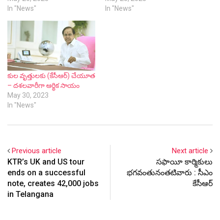
In "News"
In "News"
కుల వృత్తులకు (కేసీఆర్) చేయూత
– దశలవారీగా ఆర్థిక సాయం
May 30, 2023
In "News"
Previous article
Next article
KTR’s UK and US tour
సఫాయీ కార్మికులు
ends on a successful
భగవంతునంతటివారు : సీఎం
note, creates 42,000 jobs
కేసీఆర్
in Telangana