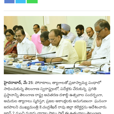
హైదరాబాద్, మే 25:
పోరాటాలు, త్యాగాలతో,ప్రజాస్వామ్య పంథాలో
సాధించుకున్న తెలంగాణ స్వరాష్ట్రంలో, పదేళ్లకు చేరుకున్న ప్రగతి
ప్రస్థానాన్ని తెలంగాణ రాష్ట్ర అవతరణ దశాబ్ది ఉత్సవాల సందర్భంగా,
అమరుల త్యాగాలు స్మరిస్తూ, ప్రజల అకాంక్షలకు అనుగుణంగా ఘనంగా
జరపాలని ముఖ్యమంత్రి కె.చంద్రశేఖర్ రావు జిల్లా కలెక్టర్లను ఆదేశించారు.
జూన్ 2 నుంచి మూడు వారాల పాటు సాగే ఈ ఉత్సవాలు తెలంగాణ