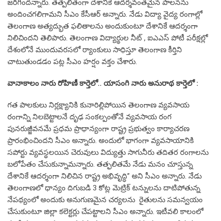
జరిగిందన్నారు. తత్పలితంగా దేశానికే ఆదర్శవంతమైన పాలనను
అందించగలిగామని సీఎం కేసీఆర్ అన్నారు. నేడు విద్యా వైద్య రంగాల్లో
తెలంగాణ అత్యద్భుత ఫలితాలను అందుకుంటూ దేశానికే ఆదర్శంగా
నిలిచిందని తెలిపారు. తెలంగాణ విద్యార్థుల నీట్ , ఐఎఎస్ పోటీ పరీక్షల్లో
దేశంలోనే ముందువరసలో ర్యాంకులు సాధిస్తూ తెలంగాణ కీర్తిని
చాటుతుండడం పట్ల సీఎం హర్షం వక్తం చేశారు.
వానాకాలం నారు రోహిణీ కార్తెలో.. యాసంగి నారు అనురాథ కార్తెలో :
గత పాలకులు నిర్లక్ష్యానికి కునారిల్లిపోయిన తెలంగాణ వ్యవసాయ
రంగాన్ని నిలబెట్టాలనే దృఢ సంకల్పంతోనే వ్యవసాయ రంగ
పునరుజ్జీవనమే ప్రధమ ప్రాధాన్యంగా రాష్ట్ర ప్రభుత్వం కార్యాచరణ
ప్రారంభించిందని సీఎం అన్నారు. అందులో భాగంగా వ్యవసాయానికి
సపోర్టు వ్యవస్థలయిన చెరువులు విద్యుత్తు సాగునీరు తదితర రంగాలను
బలోపేతం చేసుకున్నామన్నారు. తత్ఫలితమే నేడు మనం చూస్తున్న
దేశానికే ఆదర్శంగా నిలిచిన రాష్ట్ర అభివృద్ధి’’ అని సీఎం అన్నారు. నేడు
తెలంగాణలో ధాన్యం దిగుబడి 3 కోట్ల మెట్రిక్ టన్నులను దాటిపోతున్న
నేపథ్యంలో అందుకు అనుగుణమైన చర్యలను రైతులను సమన్వయం
చేసుకుంటూ జిల్లా కలెక్టర్లు చేపట్టాలని సీఎం అన్నారు. ఇటీవలి కాలంలో