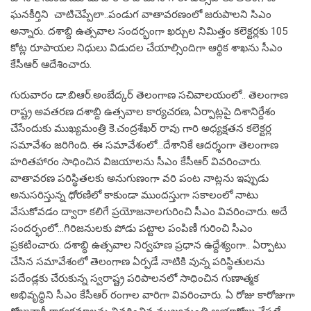
ఘనకీర్తిని చాటిచెప్పేలా..పండుగ వాతావరణంలో జరుపాలని సిఎం
అన్నారు. దశాబ్ది ఉత్సవాల సందర్భంగా ఖర్చుల నిమిత్తం కలెక్టర్లకు 105
కోట్ల రూపాయల నిధులు విడుదల చేయాల్సిందిగా ఆర్థిక శాఖను సీఎం
కేసీఆర్ ఆదేశించారు.
గురువారం డా.బిఆర్.అంబేద్కర్ తెలంగాణ సచివాలయంలో.. తెలంగాణ
రాష్ట్ర అవతరణ దశాబ్ది ఉత్సవాల కార్యచరణ, ఏర్పాట్లపై దిశానిర్దేశం
చేసేందుకు ముఖ్యమంత్రి కె.చంద్రశేఖర్ రావు గారి అధ్యక్షతన కలెక్టర్ల
సమావేశం జరిగింది. ఈ సమావేశంలో…దేశానికే ఆదర్శంగా తెలంగాణ
హరితహారం సాధించిన విజయాలను సీఎం కేసీఆర్ వివరించారు.
వాతావరణ పరిస్థితలకు అనుగుణంగా వరి పంట నాట్లను ఇప్పుడు
అనుసరిస్తున్న ధోరణిలో కాకుండా ముందస్తుగా సకాలంలో నాటు
వేసుకోవడం ద్వారా కలిగే ప్రయోజనాలగురించి సీఎం వివరించారు. అదే
సందర్భంలో…గిరిజనులకు పోడు పట్టాల పంపిణీ గురించి సీఎం
ప్రకటించారు. దశాబ్ధి ఉత్సవాల నిర్వహణ ప్రధాన ఉద్దేశ్యంగా.. ఏర్పాటు
చేసిన సమావేశంలో తెలంగాణ ఏర్పడే నాటికి వున్న పరిస్థితులను
పదేండ్లకు చేరుకున్న స్వరాష్ట్ర పరిపాలనలో సాధించిన గుణాత్మక
అభివృద్ధిని సీఎం కేసీఆర్ రంగాల వారిగా వివరించారు. ఏ రోజు కారోజుగా